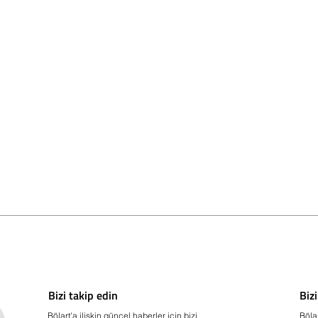
Bizi takip edin
Biz
Bölart'a ilişkin güncel haberler için bizi
Böla