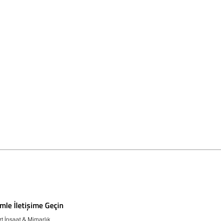
imle İletişime Geçin
rt İnşaat & Mimarlık