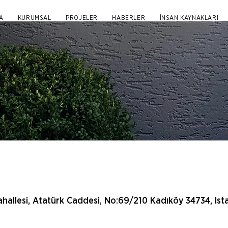
A
KURUMSAL
PROJELER
HABERLER
İNSAN KAYNAKLARI
hallesi, Atatürk Caddesi, No:69/210 Kadıköy 34734, Ista