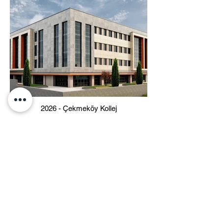
2026 - Çekmeköy Kollej
Bizi takip edin
Bölart'a ilişkin güncel haberler için bizi
sosyal medya hesaplarımızdan takip edin.
Bizimle Çalışın